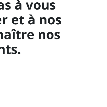
as à vous
r et à nos
naître nos
ts.