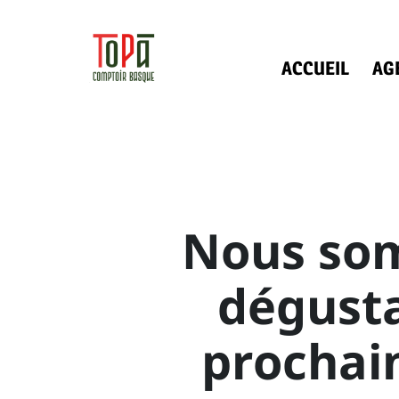
ACCUEIL
AG
Nous som
dégusta
prochai