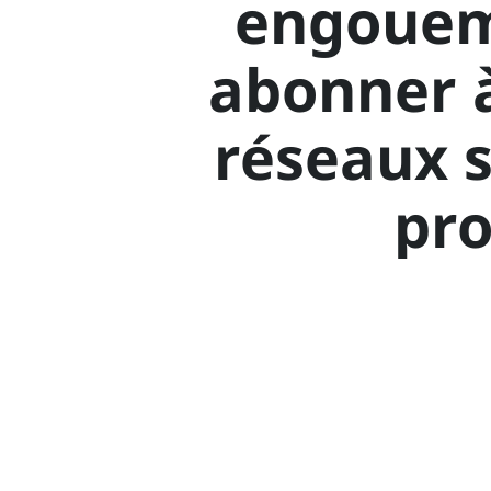
engoueme
abonner à
réseaux s
pr